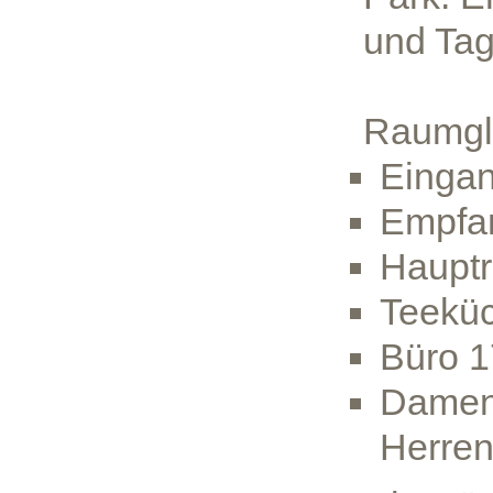
und Ta
Raumgl
Eingan
Empfan
Haupt
Teekü
Büro 1
Damen 
Herre