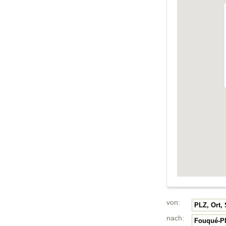
von:
nach: